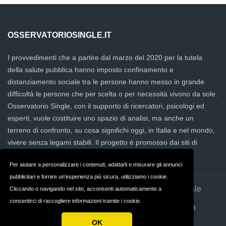
OSSERVATORIOSINGLE.IT
I provvedimenti che a partire dal marzo del 2020 per la tutela
della salute pubblica hanno imposto confinamento e
distanziamento sociale tra le persone hanno messo in grande
difficoltà le persone che per scelta o per necessità vivono da sole.
Osservatorio Single, con il supporto di ricercatori, psicologi ed
esperti, vuole costituire uno spazio di analisi, ma anche un
terreno di confronto, su cosa significhi oggi, in Italia e nel mondo,
vivere senza legami stabili. Il progetto è promosso dai siti di
incontro
be2
,
Academic Singles
,
C-Date
e
Singles50
Per aiutare a personalizzare i contenuti, adattarli e misurare gli annunci
pubblicitari e fornire un'esperienza più sicura, utilizziamo i cookie.
Termini di utilizzo
Informazione legale
Cliccando o navigando nel sito, acconsenti automaticamente a
consentirci di raccogliere informazioni tramite i cookie.
Protezione dei dati
Contatto Stampa
OK